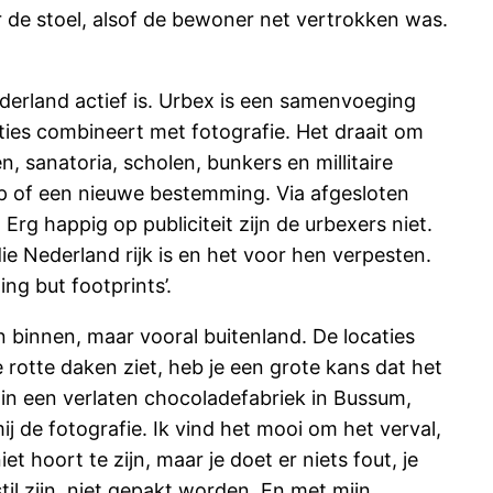
r de stoel, alsof de bewoner net vertrokken was.
erland actief is. Urbex is een samenvoeging
ties combineert met fotografie. Het draait om
 sanatoria, scholen, bunkers en millitaire
p of een nieuwe bestemming. Via afgesloten
Erg happig op publiciteit zijn de urbexers niet.
 Nederland rijk is en het voor hen verpesten.
ng but footprints’.
 binnen, maar vooral buitenland. De locaties
 rotte daken ziet, heb je een grote kans dat het
s in een verlaten chocoladefabriek in Bussum,
ij de fotografie. Ik vind het mooi om het verval,
 hoort te zijn, maar je doet er niets fout, je
il zijn, niet gepakt worden. En met mijn