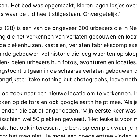
ken. Het bed was opgemaakt, kleren lagen losjes ove
 waar de tijd heeft stilgestaan. Onvergetelijk.’
(28) is een van de ongeveer 300 urbexers die in Ned
ding die het verkennen van verlaten gebouwen en loca
e ziekenhuizen, kastelen, verlaten fabriekscomplexen,
ande gebouwen vol historie die leeg wachten op sloo
den- delen urbexers hun foto’s, avonturen en locaties. 
gstocht uitgaan in de schaarse verlaten gebouwen die
ngrijkste: ‘take nothing but photographs, leave nothi
 op zoek naar een nieuwe locatie om te verkennen. In
ken op de fora en ook google earth helpt mee. ‘Als je
rienden die dat al langer deden. ‘Mijn eerste keer wa
 misschien wel 50 plekken geweest. ‘Het leuke is voor m
 het ook interessant: je bent op een plek waar je niet
ch; het mag niet. Je moet een goede entree vinden, st