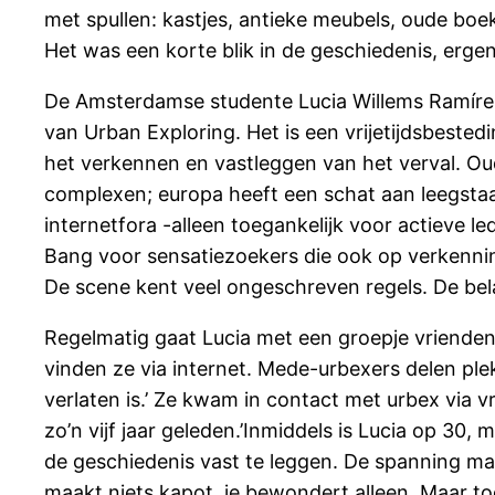
met spullen: kastjes, antieke meubels, oude boe
Het was een korte blik in de geschiedenis, ergens
De Amsterdamse studente Lucia Willems Ramírez 
van Urban Exploring. Het is een vrijetijdsbeste
het verkennen en vastleggen van het verval. Oud
complexen; europa heeft een schat aan leegsta
internetfora -alleen toegankelijk voor actieve le
Bang voor sensatiezoekers die ook op verkennin
De scene kent veel ongeschreven regels. De bela
Regelmatig gaat Lucia met een groepje vrienden
vinden ze via internet. Mede-urbexers delen plek
verlaten is.’ Ze kwam in contact met urbex via v
zo’n vijf jaar geleden.’Inmiddels is Lucia op 30,
de geschiedenis vast te leggen. De spanning maakt
maakt niets kapot, je bewondert alleen. Maar to