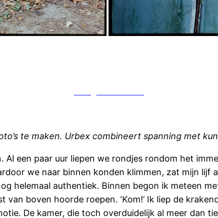
Google Translate
o’s te maken. Urbex combineert spanning met kunst
n. Al een paar uur liepen we rondjes rondom het imme
oor we naar binnen konden klimmen, zat mijn lijf al 
 nog helemaal authentiek. Binnen begon ik meteen met
st van boven hoorde roepen. ‘Kom!’ Ik liep de kraken
otie. De kamer, die toch overduidelijk al meer dan t